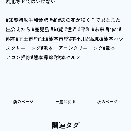
風化させてはいけない...
#知覧特攻平和会館 #🕊 #あの花が咲く丘で君とまた
出会えたら #鹿児島 #知覧 #世界 #平和 #未来 #japan#
熊本#宇土市#宇土#熊本市#熊本不用品回収#熊本ハウ
スクリーニング#熊本エアコンクリーニング#熊本エ
アコン掃除#熊本掃除#熊本グルメ
< 前のページ
一覧に戻る
次のページ >
関連タグ